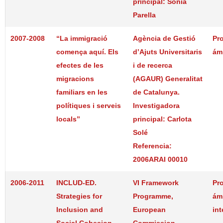
principal: Sònia
Parella
2007-2008
“La immigració
Agència de Gestió
Pr
comença aquí. Els
d’Ajuts Universitaris
ám
efectes de les
i de recerca
migracions
(AGAUR) Generalitat
familiars en les
de Catalunya.
polítiques i serveis
Investigadora
locals”
principal: Carlota
Solé
Referencia:
2006ARAI 00010
2006-2011
INCLUD-ED.
VI Framework
Pr
Strategies for
Programme,
ám
Inclusion and
European
int
Social Cohesion
Commission