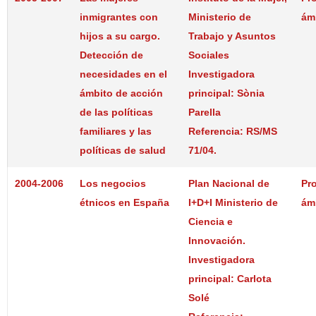
inmigrantes con
Ministerio de
ám
hijos a su cargo.
Trabajo y Asuntos
Detección de
Sociales
necesidades en el
Investigadora
ámbito de acción
principal: Sònia
de las políticas
Parella
familiares y las
Referencia: RS/MS
políticas de salud
71/04.
2004-2006
Los negocios
Plan Nacional de
Pr
étnicos en España
I+D+I Ministerio de
ám
Ciencia e
Innovación.
Investigadora
principal: Carlota
Solé