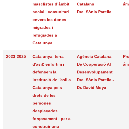
masclistes d’àmbit
Catalans
ám
social i comunitari
Dra. Sònia Parella
envers les dones
migrades i
refugiades a
Catalunya
2023-2025
Catalunya, terra
Agència Catalana
Pr
d'asil: enfortim i
De Cooperació Al
ám
defensem la
Desenvolupament
institució de l'asil a
Dra. Sònia Parella -
Catalunya pels
Dr. David Moya
drets de les
persones
desplaçades
forçosament i per a
construir una