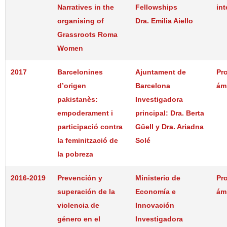
Narratives in the
Fellowships
int
organising of
Dra. Emilia Aiello
Grassroots Roma
Women
2017
Barcelonines
Ajuntament de
Pr
d’origen
Barcelona
ám
pakistanès:
Investigadora
empoderament i
principal: Dra. Berta
participació contra
Güell y Dra. Ariadna
la feminització de
Solé
la pobreza
2016-2019
Prevención y
Ministerio de
Pr
superación de la
Economía e
ám
violencia de
Innovación
género en el
Investigadora