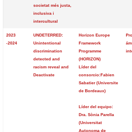
societat més justa,
inclusiva i
intercultural
2023
UNDETERRED:
Horizon Europe
Pr
-2024
Unintentional
Framework
ám
discrimination
Programme
int
detected and
(HORIZON)
racism reveal and
Líder del
Deactivate
consorcio:Fabien
Sabatier (Universite
de Bordeaux)
Líder del equipo:
Dra. Sònia Parella
(Universitat
Autonoma de