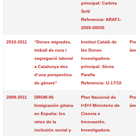
principal: Carlota
Solé
Referencia: ARAF1-
2009-00030
2010-2011
“Dones migrades,
Institut Català de
Pr
treball de cura i
les Dones
ám
segregació laboral
Investigadora
a Catalunya des
principal: Sònia
d’una perspectiva
Parella
de gènere”
Referencia: U-17/10
2009-2011
DROM-IN.
Plan Nacional de
Pr
Inmigración gitana
I+D+I Ministerio de
ám
en España: los
Ciencia e
retos de la
Innovación.
inclusión social y
Investigadora