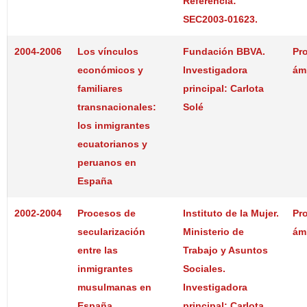
Referencia:
SEC2003-01623.
2004-2006
Los vínculos
Fundación BBVA.
Pr
económicos y
Investigadora
ám
familiares
principal: Carlota
transnacionales:
Solé
los inmigrantes
ecuatorianos y
peruanos en
España
2002-2004
Procesos de
Instituto de la Mujer.
Pr
secularización
Ministerio de
ám
entre las
Trabajo y Asuntos
inmigrantes
Sociales.
musulmanas en
Investigadora
España
principal: Carlota