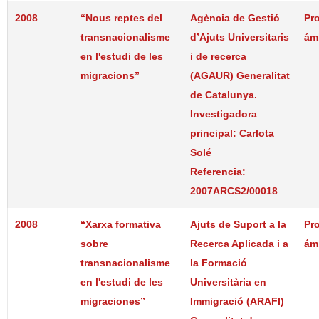
2008
“Nous reptes del
Agència de Gestió
Pr
transnacionalisme
d’Ajuts Universitaris
ám
en l'estudi de les
i de recerca
migracions”
(AGAUR) Generalitat
de Catalunya.
Investigadora
principal: Carlota
Solé
Referencia:
2007ARCS2/00018
2008
“Xarxa formativa
Ajuts de Suport a la
Pr
sobre
Recerca Aplicada i a
ám
transnacionalisme
la Formació
en l'estudi de les
Universitària en
migraciones”
Immigració (ARAFI)