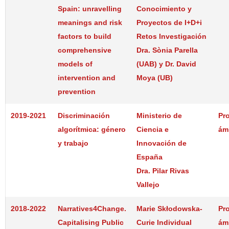
Spain: unravelling
Conocimiento y
meanings and risk
Proyectos de I+D+i
factors to build
Retos Investigación
comprehensive
Dra. Sònia Parella
models of
(UAB) y Dr. David
intervention and
Moya (UB)
prevention
2019-2021
Discriminación
Ministerio de
Pr
algorítmica: género
Ciencia e
ám
y trabajo
Innovación de
España
Dra. Pilar Rivas
Vallejo
2018-2022
Narratives4Change.
Marie Skłodowska-
Pr
Capitalising Public
Curie Individual
ám