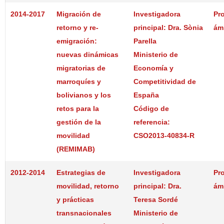
2014-2017
Migración de
Investigadora
Pr
retorno y re-
principal: Dra. Sònia
ám
emigración:
Parella
nuevas dinámicas
Ministerio de
migratorias de
Economía y
marroquíes y
Competitividad de
bolivianos y los
España
retos para la
Código de
gestión de la
referencia:
movilidad
CSO2013-40834-R
(REMIMAB)
2012-2014
Estrategias de
Investigadora
Pr
movilidad, retorno
principal: Dra.
ám
y prácticas
Teresa Sordé
transnacionales
Ministerio de