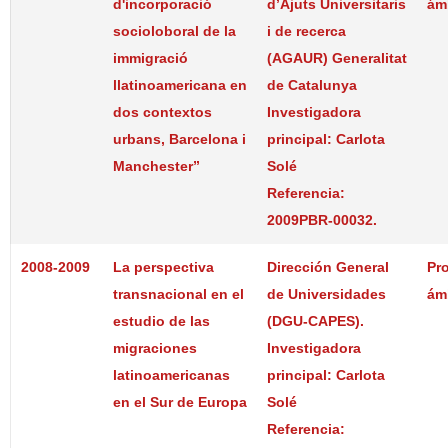
d'incorporació
d’Ajuts Universitaris
ám
socioloboral de la
i de recerca
immigració
(AGAUR) Generalitat
llatinoamericana en
de Catalunya
dos contextos
Investigadora
urbans, Barcelona i
principal: Carlota
Manchester”
Solé
Referencia:
2009PBR-00032.
2008-2009
La perspectiva
Dirección General
Pr
transnacional en el
de Universidades
ám
estudio de las
(DGU-CAPES).
migraciones
Investigadora
latinoamericanas
principal: Carlota
en el Sur de Europa
Solé
Referencia: