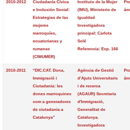
2010-2012
Ciudadanía Cívica
Instituto de la Mujer
Pr
e Inclusión Social:
(IMU), Ministerio de
ám
Estrategias de las
Igualdad
mujeres
Investigadora
marroquíes,
principal: Carlota
ecuatorianas y
Solé
rumanas
Referencia: Exp. 166
(CIMUMER)
2010-2011
“DIC.CAT. Dona,
Agència de Gestió
Pr
Immigració i
d’Ajuts Universitaris
ám
Ciutadania: les
i de recerca
dones marroquines
(AGAUR) Secretaria
com a generadores
d'Immigració,
de ciutadania a
Generalitat de
Catalunya”
Catalunya.
Investigadora