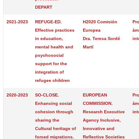
DEPART
2021-2023
REFUGE-ED.
H2020 Comisión
Pr
Effective practices
Europea
ám
in education,
Dra. Teresa Sordé
int
mental health and
Martí
psychosocial
support for the
integration of
refugee children
2020-2023
SO-CLOSE.
EUROPEAN
Pr
Enhancing social
COMMISSION.
ám
cohesion through
Research Executive
int
sharing the
Agency Inclusive,
Cultural heritage of
Innovative and
forced migrations.
Reflective Societies