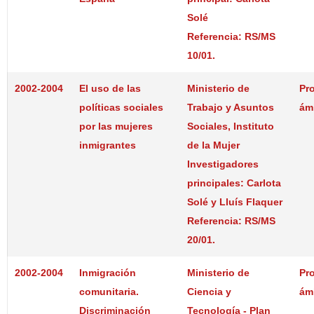
Solé
Referencia: RS/MS
10/01.
2002-2004
El uso de las
Ministerio de
Pr
políticas sociales
Trabajo y Asuntos
ám
por las mujeres
Sociales, Instituto
inmigrantes
de la Mujer
Investigadores
principales: Carlota
Solé y Lluís Flaquer
Referencia: RS/MS
20/01.
2002-2004
Inmigración
Ministerio de
Pr
comunitaria.
Ciencia y
ám
Discriminación
Tecnología - Plan