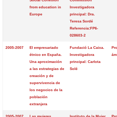
from education in
Investigadora
Europe
principal: Dra.
Teresa Sordé
Referencia:FP6-
028603-2
2005-2007
El empresariado
Fundació La Caixa.
Pr
étnico en España.
Investigadora
ám
Una aproximación
principal: Carlota
a las estrategias de
Solé
creación y de
supervivencia de
los negocios de la
población
extranjera
2005-2007
Las mujeres
Instituto de la Mujer,
Pr