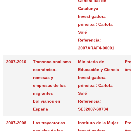
Generalitat de
Catalunya
Investigadora
principal: Carlota
Solé
Referencia:
2007ARAF4-00001
2007-2010
Transnacionalismo
Ministerio de
Pr
económico:
Educación y Ciencia
ám
remesas y
Investigadora
empresas de los
principal: Carlota
migrantes
Solé
bolivianos en
Referencia:
España
SEJ2007-60734
2007-2008
Las trayectorias
Instituto de la Mujer.
Pr
sociales de las
Investigadora
ám