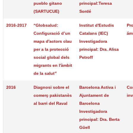
pueblo gitano
principal:Teresa
(SARTUCUE)
Sordé
2016-2017
“Globsalud:
Institut d'Estudis
Pr
Configuració d’un
Catalans (IEC)
ám
mapa d'actors clau
Investigadora
per a la protecció
principal: Dra. Alisa
social global dels
Petroff
migrants en l'àmbit
de la salut”
2016
Diagnosi sobre el
Barcelona Activa i
Co
comerç pakistanès
Ajuntament de
in
al barri del Raval
Barcelona
Investigadora
principal: Dra. Berta
Güell