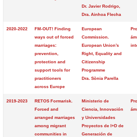
Dr. Javier Rodrigo,
Dra. Ainhoa Flecha
2020-2022
FM-OUT! Finding
European
Pr
ways out of forced
Commission.
ám
marriages:
European Union’s
int
prevention,
Right, Equality and
protection and
Citizenship
support tools for
Programme
practitioners
Dra. Sònia Parella
across Europe
2019-2023
RETOS Formarisk.
Ministerio de
Pr
Forced and
Ciencia, Innovación
ám
arranged marriages
y Universidades
among migrant
Proyectos de I+D de
communities in
Generación de