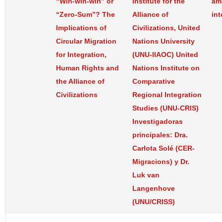
“Win-win-win” or
Institute for the
ám
“Zero-Sum”? The
Alliance of
int
Implications of
Civilizations, United
Circular Migration
Nations University
for Integration,
(UNU-IIAOC) United
Human Rights and
Nations Institute on
the Alliance of
Comparative
Civilizations
Regional Integration
Studies (UNU-CRIS)
Investigadoras
principales: Dra.
Carlota Solé (CER-
Migracions) y Dr.
Luk van
Langenhove
(UNU/CRISS)