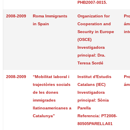
PHB2007-0015.
2008-2009
Roma Immigrants
Organization for
Pr
in Spain
Cooperation and
ám
Security in Europe
int
(OSCE)
Investigadora
principal: Dra.
Teresa Sordé
2008-2009
“Mobilitat laboral i
Institut d'Estudis
Pr
trajectòries socials
Catalans (IEC)
ám
de les dones
Investigadora
immigrades
principal: Sònia
llatinoamericanes a
Parella
Catalunya”
Referencia: PT2008-
80505PARELLA01