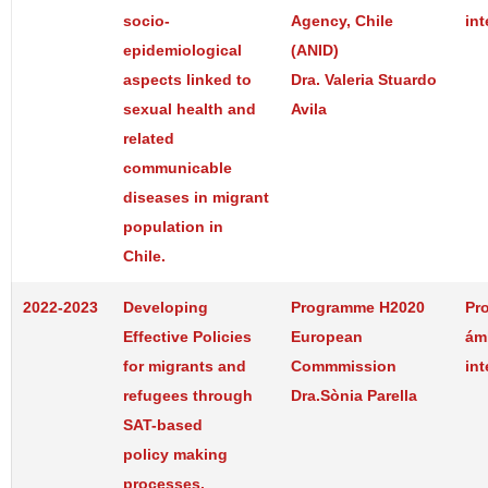
socio-
Agency, Chile
int
epidemiological
(ANID)
aspects linked to
Dra. Valeria Stuardo
sexual health and
Avila
related
communicable
diseases in migrant
population in
Chile.
2022-2023
Developing
Programme H2020
Pr
Effective Policies
European
ám
for migrants and
Commmission
int
refugees through
Dra.Sònia Parella
SAT-based
policy making
processes.