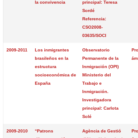
la convivencia
principal: Teresa
Sordé
Referencia:
CSO2008-
03635/SOCI
2009-2011
Los inmigrantes
Observatorio
Pr
brasileños en la
Permanente de la
ám
estructura
Inmigración (OPI)
socioeconómica de
Ministerio del
España
Trabajo e
Inmigración.
Investigadora
principal: Carlota
Solé
2009-2010
“Patrons
Agència de Gestió
Pr