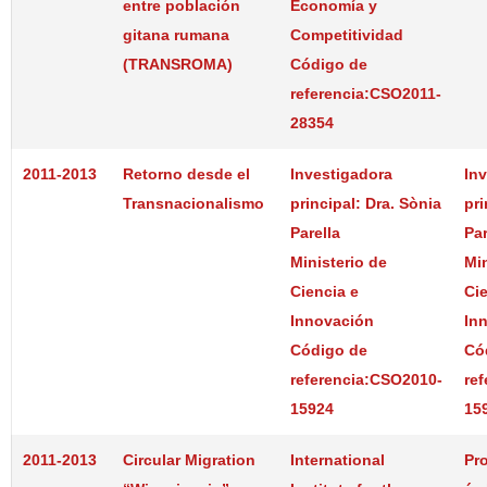
entre población
Economía y
gitana rumana
Competitividad
(TRANSROMA)
Código de
referencia:CSO2011-
28354
2011-2013
Retorno desde el
Investigadora
In
Transnacionalismo
principal: Dra. Sònia
pri
Parella
Par
Ministerio de
Min
Ciencia e
Cie
Innovación
In
Código de
Có
referencia:CSO2010-
re
15924
15
2011-2013
Circular Migration
International
Pr