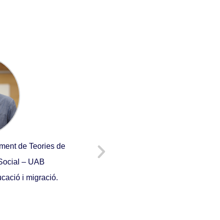
ment de Teories de
Línies de recerca: Crimigració, exp
 Social – UAB
d'Internament, detenció de m
cació i migració.
DIEGO BOZ