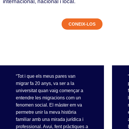
internacional, nacional i local.
ADOR DE MÀSTER
COORDINADORA
CONEIX-LOS
“Tot i que els meus pares van
migrar fa 20 anys, va ser a la
universitat quan vaig començar a
entendre les migracions com un
fenomen social. El màster em va
permetre unir la meva història
familiar amb una mirada jurídica i
professional. Avui, fent pràctiques a