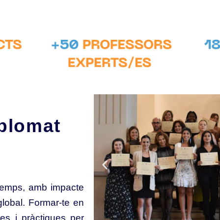
iplomat
temps, amb impacte
global. Formar-te en
ues i pràctiques per