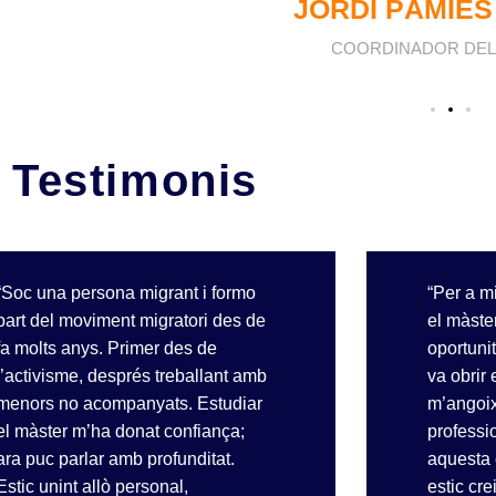
JORDI PÀMIES
 DEL MÀSTER
COORDINADOR DEL
Testimonis
“Soc una persona migrant i formo
“Per a mi
part del moviment migratori des de
el màste
fa molts anys. Primer des de
oportuni
l’activisme, després treballant amb
va obrir 
menors no acompanyats. Estudiar
m’angoix
el màster m’ha donat confiança;
professi
ara puc parlar amb profunditat.
aquesta 
Estic unint allò personal,
estic cre