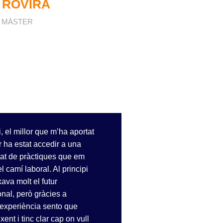
 ROVIRA
COORDINADOR DE MÀS
 MÀSTER
, el millor que m’ha aportat
“Em quedo amb la 
r ha estat accedir a una
multiculturalitat
tat de pràctiques que em
em va marcar va 
el camí laboral. Al principi
professor Roland
ava molt el futur
seva història de 
onal, però gràcies a
experiència migr
experiència sento que
l’Àfrica subsahar
ixent i tinc clar cap on vull
comprar el seu llib