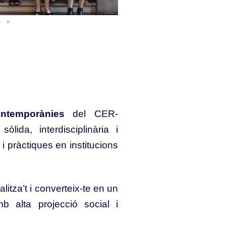
ntemporànies
del CER-
òlida, interdisciplinària i
i pràctiques en institucions
alitza’t i converteix-te en un
alta projecció social i