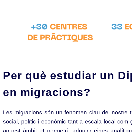
Per què estudiar un D
en migracions?
Les migracions són un fenomen clau del nostre 
social, polític i econòmic tant a escala local com 
aquest àmbit et permetrà adquirir eines analítiq