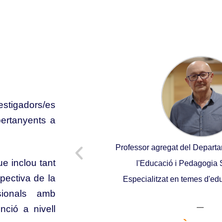
vestigadors/es
pertanyents a
 del Departament de
Professor agregat del Departa
e inclou tant
de la UAB.
l'Educació i Pedagogia
pectiva de la
Especialitzat en temes d'edu
sionals amb
AVERNELLI
nció a nivell