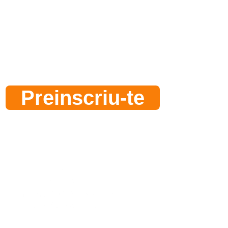
Migracions
Contemporàni
Preinscriu-te