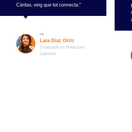
Càritas, veig que tot connecta.”
Laia Díaz Ortíz
Graduada en Relacions
Laborals