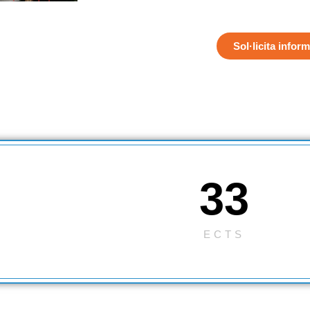
Sol·licita infor
33
ECTS