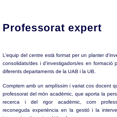
Professorat expert
L’equip del centre està format per un planter d’in
consolidats/des i d’investigadors/es en formació 
diferents departaments de la UAB i la UB.
rimigració, expulsió, Centres
Professorat associat
Comptem amb un amplíssim i variat cos docent qu
 detenció de migrants.
Sociologia 
professorat del món acadèmic, que aporta la pers
recerca i del rigor acadèmic, com profes
GO BOZA
ROMINA T
reconeguda experiència en la gestió i la interve