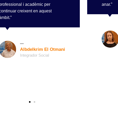
professional i acadèmic per
anar.”
continuar creixent en aquest
àmbit.”
Albdelkrim El Otmani
Integrador Social