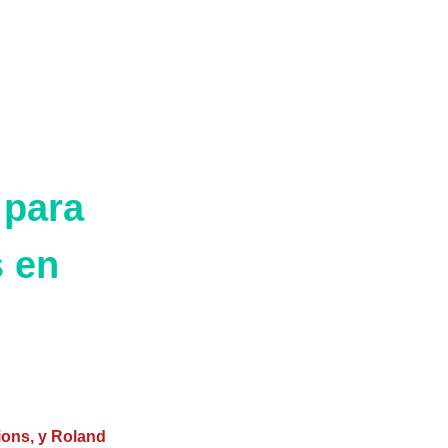
 para
s en
ions, y Roland