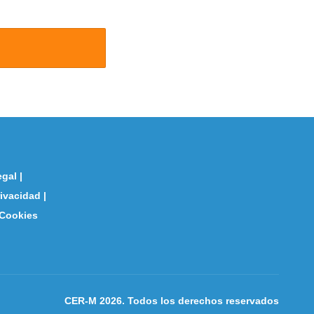
egal
|
rivacidad
|
 Cookies
CER-M 2026. Todos los derechos reservados