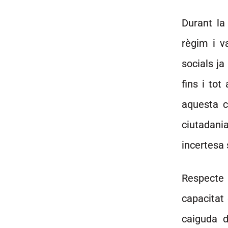
Durant la 
règim i v
socials ja
fins i tot
aquesta cr
ciutadani
incertesa 
Respecte a
capacitat 
caiguda d