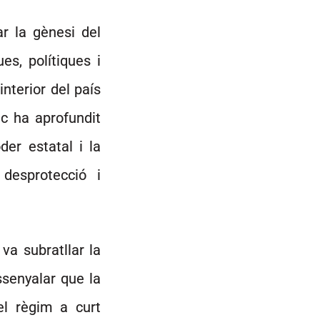
ar la gènesi del
es, polítiques i
interior del país
lic ha aprofundit
der estatal i la
 desprotecció i
 va subratllar la
ssenyalar que la
el règim a curt