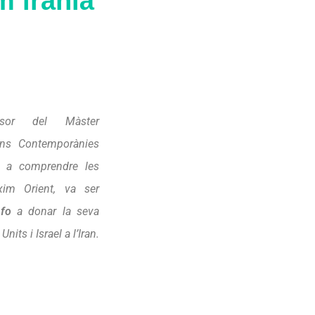
m iranià
ssor del Màster
ions Contemporànies
a a comprendre les
xim Orient, va ser
nfo
a donar la seva
nits i Israel a l’Iran.