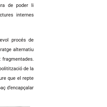
ura de poder li
ctures internes
sevol procés de
eratge alternatiu
t fragmentades.
politització de la
ure que el repte
aç d’encapçalar