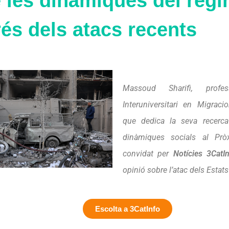
 les dinàmiques del règi
és dels atacs recents
Massoud Sharifi, profe
Interuniversitari en Migrac
que dedica la seva recerc
dinàmiques socials al Prò
convidat per
Notícies 3CatI
opinió sobre l’atac dels Estats U
Escolta a 3CatInfo