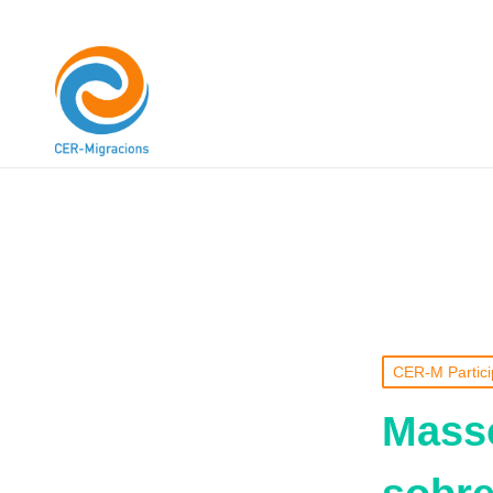
CER-M Partici
Masso