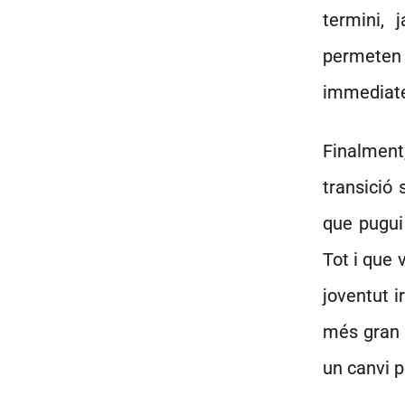
termini, 
permeten 
immediat
Finalment
transició 
que pugui
Tot i que 
joventut i
més gran 
un canvi po