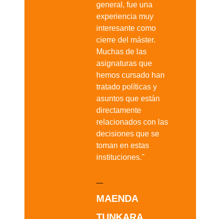
o
.
han
y
án
 las
se