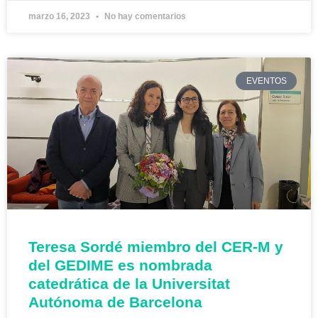
marzo 16, 2023
No hay comentarios
EVENTOS
Teresa Sordé miembro del CER-M y
del GEDIME es nombrada
catedrática de la Universitat
Autónoma de Barcelona